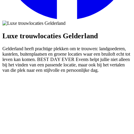
Luxe trouwlocaties Gelderland
Gelderland heeft prachtige plekken om te trouwen: landgoederen,
kastelen, buitenplaatsen en groene locaties waar een bruiloft echt tot
leven kan komen. BEST DAY EVER Events helpt jullie niet alleen
bij het vinden van een passende locatie, maar ook bij het vertalen
van die plek naar een stijlvolle en persoonlijke dag.
Een trouwlocatie die past bij jullie
verhaal
De locatie bepaalt veel meer dan alleen het decor van jullie bruiloft.
Het beïnvloedt de sfeer, de planning, de gastenervaring, de styling
en de manier waarop de dag voelt.